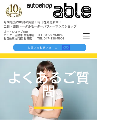
月間販売200台の実績！毎日在庫更新中！
​二輪・四輪トータルモーターパフォーマンスショップ
​オートショップable
バイク・自動車 飯能本店 | TEL:
042-973-0245
軽自動車専門館 野田店 | TEL:
047-138-5908
お問い合わせフォーム
​よくあるご質
問